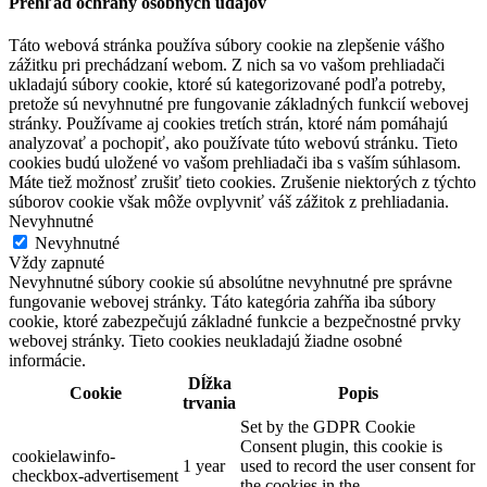
Prehľad ochrany osobných údajov
Táto webová stránka používa súbory cookie na zlepšenie vášho
zážitku pri prechádzaní webom. Z nich sa vo vašom prehliadači
ukladajú súbory cookie, ktoré sú kategorizované podľa potreby,
pretože sú nevyhnutné pre fungovanie základných funkcií webovej
stránky. Používame aj cookies tretích strán, ktoré nám pomáhajú
analyzovať a pochopiť, ako používate túto webovú stránku. Tieto
cookies budú uložené vo vašom prehliadači iba s vaším súhlasom.
Máte tiež možnosť zrušiť tieto cookies. Zrušenie niektorých z týchto
súborov cookie však môže ovplyvniť váš zážitok z prehliadania.
Nevyhnutné
Nevyhnutné
Vždy zapnuté
Nevyhnutné súbory cookie sú absolútne nevyhnutné pre správne
fungovanie webovej stránky. Táto kategória zahŕňa iba súbory
cookie, ktoré zabezpečujú základné funkcie a bezpečnostné prvky
webovej stránky. Tieto cookies neukladajú žiadne osobné
informácie.
Dĺžka
Cookie
Popis
trvania
Set by the GDPR Cookie
Consent plugin, this cookie is
cookielawinfo-
1 year
used to record the user consent for
checkbox-advertisement
the cookies in the