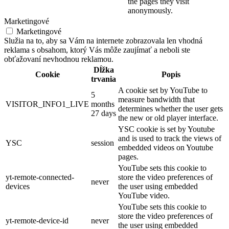
the pages they visit
anonymously.
Marketingové
Marketingové
Služia na to, aby sa Vám na internete zobrazovala len vhodná
reklama s obsahom, ktorý Vás môže zaujímať a neboli ste
obťažovaní nevhodnou reklamou.
Dĺžka
Cookie
Popis
trvania
A cookie set by YouTube to
5
measure bandwidth that
VISITOR_INFO1_LIVE
months
determines whether the user gets
27 days
the new or old player interface.
YSC cookie is set by Youtube
and is used to track the views of
YSC
session
embedded videos on Youtube
pages.
YouTube sets this cookie to
yt-remote-connected-
store the video preferences of
never
devices
the user using embedded
YouTube video.
YouTube sets this cookie to
store the video preferences of
yt-remote-device-id
never
the user using embedded