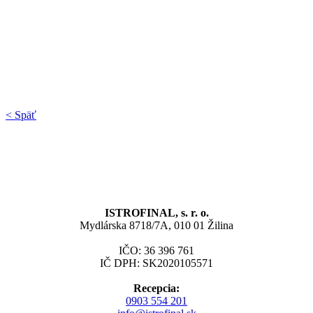
< Späť
ISTROFINAL, s. r. o.
Mydlárska 8718/7A, 010 01 Žilina
IČO: 36 396 761
IČ DPH: SK2020105571
Recepcia:
0903 554 201