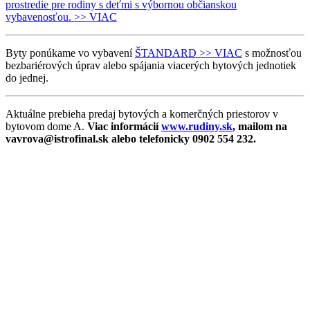
prostredie pre rodiny s deťmi s výbornou občianskou
vybavenosťou. >> VIAC
Byty ponúkame vo vybavení
ŠTANDARD >> VIAC
s možnosťou
bezbariérových úprav alebo spájania viacerých bytových jednotiek
do jednej.
Aktuálne prebieha predaj bytových a komerčných priestorov v
bytovom dome A.
Viac informácií
www.rudiny.sk
, mailom na
vavrova@istrofinal.sk alebo telefonicky 0902 554 232.