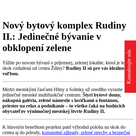
Nový bytový komplex Rudiny
II.: Jedinečné bývanie v
obklopení zelene
Kontaktujte nás
Túžite po novom bývaní v príjemnej, zelenej lokalite, ktorá je len na
skok vzdialená od centra Žiliny?
Rudiny II sú pre vás ideálnou
voľbou.
Medzi mestskými časťami Hliny a Solinky už onedlho vyrastie
jedinečné mestské multifunkčné centrum.
Štyri bytové domy,
nákupná galéria, zelené námestie s lavičkami a fontánou,
priestor na relax a podnikanie – to všetko čaká na budúcich
obyvateľov výnimočnej mestskej štvrte Rudiny II.
K hlavným benefitom projektu patrí výhodná poloha na skok do
centra aj do prírody,
komunitné záhrady, zelené strechy a bezpečné