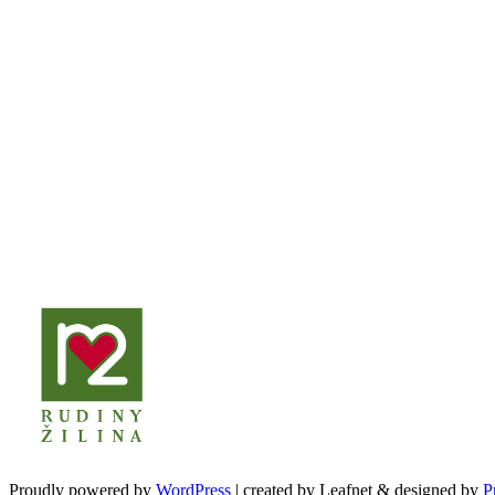
Proudly powered by
WordPress
|
created by Leafnet & designed by
P