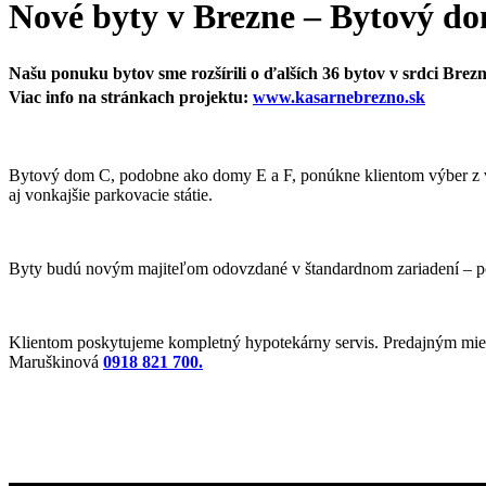
Nové byty v Brezne – Bytový d
Našu ponuku bytov sme rozšírili o ďalších 36 bytov v srdci Brez
Viac info na stránkach projektu:
www.kasarnebrezno.sk
Bytový dom C, podobne ako domy E a F, ponúkne klientom výber z 
aj vonkajšie parkovacie státie.
Byty budú novým majiteľom odovzdané v štandardnom zariadení – podl
Klientom poskytujeme kompletný hypotekárny servis. Predajným miesto
Maruškinová
0918 821 700.