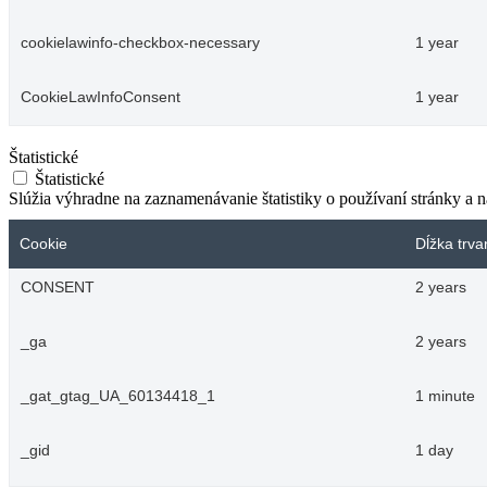
cookielawinfo-checkbox-necessary
1 year
CookieLawInfoConsent
1 year
Štatistické
Štatistické
Slúžia výhradne na zaznamenávanie štatistiky o používaní stránky a 
Cookie
Dĺžka trva
CONSENT
2 years
_ga
2 years
_gat_gtag_UA_60134418_1
1 minute
_gid
1 day