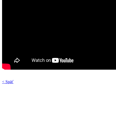
< Späť