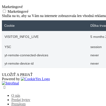
Marketingové
Marketingové
Služia na to, aby sa Vám na internete zobrazovala len vhodná rekla
Cookie
Dĺžka trva
VISITOR_INFO1_LIVE
5 months 
YSC
session
yt-remote-connected-devices
never
yt-remote-device-id
never
ULOŽIŤ A PRIJAŤ
Powered by
O nás
Predaj bytov
Prenájom