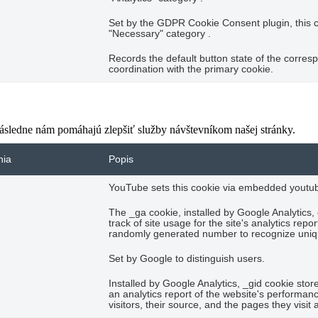
Set by the GDPR Cookie Consent plugin, this co
"Necessary" category .
Records the default button state of the corres
coordination with the primary cookie.
následne nám pomáhajú zlepšiť služby návštevníkom našej stránky.
nia
Popis
YouTube sets this cookie via embedded youtube
The _ga cookie, installed by Google Analytics,
track of site usage for the site's analytics re
randomly generated number to recognize uniqu
Set by Google to distinguish users.
Installed by Google Analytics, _gid cookie stor
an analytics report of the website's performan
visitors, their source, and the pages they visi