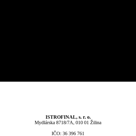
ISTROFINAL, s. r. o.
Mydlárska 8718/7A, 010 01 Žilina
IČO: 36 396 761