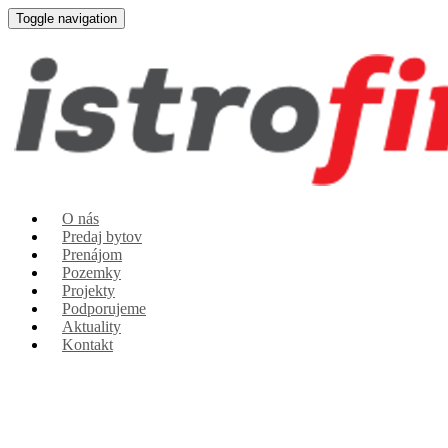
Toggle navigation
O nás
Predaj bytov
Prenájom
Pozemky
Projekty
Podporujeme
Aktuality
Kontakt