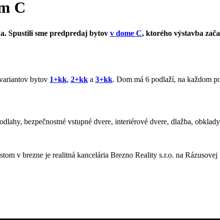
om C
na. Spustili sme predpredaj bytov
v dome C
, ktorého výstavba zača
variantov bytov
1+kk
,
2+kk
a
3+kk
. Dom má 6 podlaží, na každom po
ahy, bezpečnostné vstupné dvere, interiérové dvere, dlažba, obklady 
m v brezne je realitná kancelária Brezno Reality s.r.o. na Rázusovej