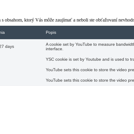
ma s obsahom, ktorý Vás môže zaujímať a neboli ste obťažovaní nevhod
nia
Popis
A cookie set by YouTube to measure bandwidth
27 days
interface.
YSC cookie is set by Youtube and is used to 
YouTube sets this cookie to store the video p
YouTube sets this cookie to store the video p