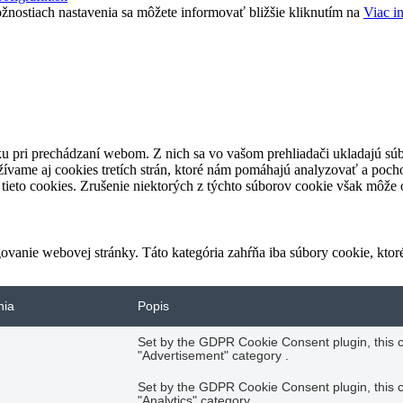
žnostiach nastavenia sa môžete informovať bližšie kliknutím na
Viac i
u pri prechádzaní webom. Z nich sa vo vašom prehliadači ukladajú súb
ívame aj cookies tretích strán, ktoré nám pomáhajú analyzovať a pocho
tieto cookies. Zrušenie niektorých z týchto súborov cookie však môže o
vanie webovej stránky. Táto kategória zahŕňa iba súbory cookie, kto
nia
Popis
Set by the GDPR Cookie Consent plugin, this co
"Advertisement" category .
Set by the GDPR Cookie Consent plugin, this co
"Analytics" category .